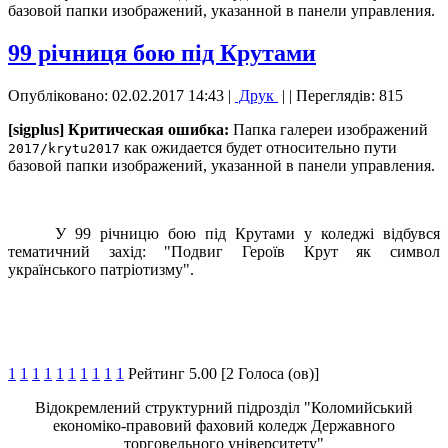
базовой папки изображений, указанной в панели управления.
99 річниця бою під Крутами
Опубліковано: 02.02.2017 14:43
|
Друк
|
| Переглядів: 815
[sigplus] Критическая ошибка:
Папка галереи изображений
как ожидается будет относительно пути
2017/krytu2017
базовой папки изображений, указанной в панели управления.
У 99 річницю бою під Крутами у коледжі відбувся
тематичний захід: "Подвиг Героїв Крут як символ
українського патріотизму".
1
1
1
1
1
1
1
1
1
1
Рейтинг 5.00 [2 Голоса (ов)]
Відокремлений структурний підрозділ "Коломийський
економіко-правовий фаховий коледж Державного
торговельного університету"