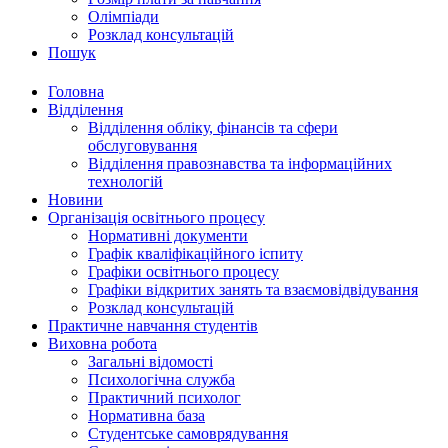
Олімпіади
Розклад консультацій
Пошук
Головна
Відділення
Відділення обліку, фінансів та сфери
обслуговування
Відділення правознавства та інформаційних
технологій
Новини
Організація освітнього процесу
Нормативні документи
Графік кваліфікаційного іспиту
Графіки освітнього процесу
Графіки відкритих занять та взаємовідвідування
Розклад консультацій
Практичне навчання студентів
Виховна робота
Загальні відомості
Психологічна служба
Практичний психолог
Нормативна база
Студентське самоврядування