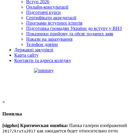
Вступ 2026
Онлайн-консультації
Підготовчі курси
Сертифікати акредитації
Програми вступних іспитів
Підготовка громадян України до вступу у ВНЗ
Показники прийому та обсяг поданих заяв
Накази на зарахування
Телефон довіри
Державні закупівлі
Карта сайту
Контакти та адреса коледжу
×
Помилка
[sigplus] Критическая ошибка:
Папка галереи изображений
как ожидается будет относительно пути
2017/krytu2017