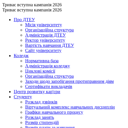
Триває вступна кампанія 2026
Триває вступна кампанія 2026
Про ДТЕУ
Місія університету
Організаційна структура
Адміністрація ДТЕУ
Ректор університету
Вартість навчання ДТЕУ
Сайт університету
Коледж
Нормативна база
Адміністрація коледжу
Циклові комісії
Організаційна структура
Заходи щодо запобігання протиправним діям
Сертифікати викладачів
Центр розвитку кар'єри
Студенту
Розклад дзвінків
Віртуальний комплекс навчальних дисциплін
Графіки навчального процесу
Розклад занять
Розмір стипендій
Розмір плати за навчання