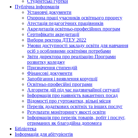
Студентські гуртки
Публічна інформація
Установчі документи
Охорона праці учасників освітнього процесу
Атестація педагогічних працівників
Акредитація освітньо-професійних програм
Сертифікати акредитації
Вибори ректора ДТЕУ 2022
Умови доступності закладу освіти для навчання
осіб з особливими освітніми потребами
Звіти директора про реалізацію Програми
розвитку коледжу
Призначення стипендій
Фінансові документи
Запобігання і виявлення корупції
Освітньо-професійні програми
Алгоритм дій під час надзвичайної ситуації
Інформація про наявність вакантних посад
Відомості про гуртожитки, вільні місця
Перелік додаткових освітніх та інших послуг
Результати моніторингу якості освіти
Інформація про перелік товарів, робіт і послуг,
отриманих як благодійна допомога
Бібліотека
Інформація для абітурієнтів