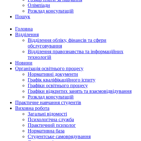
Олімпіади
Розклад консультацій
Пошук
Головна
Відділення
Відділення обліку, фінансів та сфери
обслуговування
Відділення правознавства та інформаційних
технологій
Новини
Організація освітнього процесу
Нормативні документи
Графік кваліфікаційного іспиту
Графіки освітнього процесу
Графіки відкритих занять та взаємовідвідування
Розклад консультацій
Практичне навчання студентів
Виховна робота
Загальні відомості
Психологічна служба
Практичний психолог
Нормативна база
Студентське самоврядування