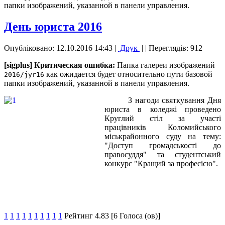
папки изображений, указанной в панели управления.
День юриста 2016
Опубліковано: 12.10.2016 14:43
|
Друк
|
| Переглядів: 912
[sigplus] Критическая ошибка:
Папка галереи изображений
как ожидается будет относительно пути базовой
2016/jyr16
папки изображений, указанной в панели управления.
З нагоди святкування Дня
юриста в коледжі проведено
Круглий стіл за участі
працівників Коломийського
міськрайонного суду на тему:
"Доступ громадськості до
правосуддя" та студентський
конкурс "Кращий за професією".
1
1
1
1
1
1
1
1
1
1
Рейтинг 4.83 [6 Голоса (ов)]