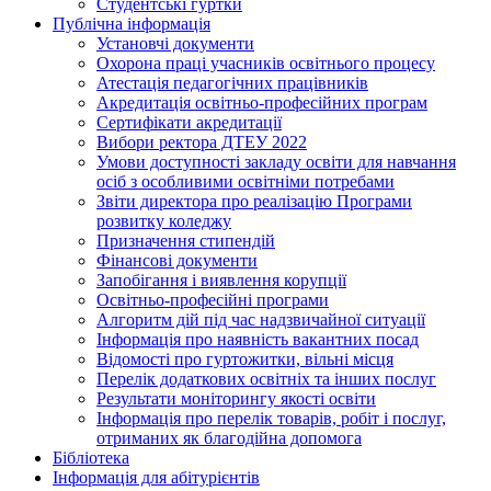
Студентські гуртки
Публічна інформація
Установчі документи
Охорона праці учасників освітнього процесу
Атестація педагогічних працівників
Акредитація освітньо-професійних програм
Сертифікати акредитації
Вибори ректора ДТЕУ 2022
Умови доступності закладу освіти для навчання
осіб з особливими освітніми потребами
Звіти директора про реалізацію Програми
розвитку коледжу
Призначення стипендій
Фінансові документи
Запобігання і виявлення корупції
Освітньо-професійні програми
Алгоритм дій під час надзвичайної ситуації
Інформація про наявність вакантних посад
Відомості про гуртожитки, вільні місця
Перелік додаткових освітніх та інших послуг
Результати моніторингу якості освіти
Інформація про перелік товарів, робіт і послуг,
отриманих як благодійна допомога
Бібліотека
Інформація для абітурієнтів