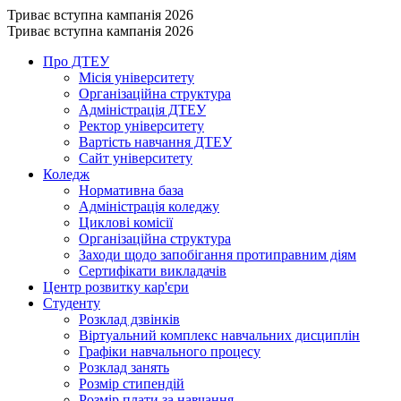
Триває вступна кампанія 2026
Триває вступна кампанія 2026
Про ДТЕУ
Місія університету
Організаційна структура
Адміністрація ДТЕУ
Ректор університету
Вартість навчання ДТЕУ
Сайт університету
Коледж
Нормативна база
Адміністрація коледжу
Циклові комісії
Організаційна структура
Заходи щодо запобігання протиправним діям
Сертифікати викладачів
Центр розвитку кар'єри
Студенту
Розклад дзвінків
Віртуальний комплекс навчальних дисциплін
Графіки навчального процесу
Розклад занять
Розмір стипендій
Розмір плати за навчання