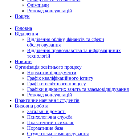
Олімпіади
Розклад консультацій
Пошук
Головна
Відділення
Відділення обліку, фінансів та сфери
обслуговування
Відділення правознавства та інформаційних
технологій
Новини
Організація освітнього процесу
Нормативні документи
Графік кваліфікаційного іспиту
Графіки освітнього процесу
Графіки відкритих занять та взаємовідвідування
Розклад консультацій
Практичне навчання студентів
Виховна робота
Загальні відомості
Психологічна служба
Практичний психолог
Нормативна база
Студентське самоврядування