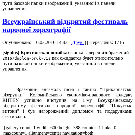
пути базовой папки изображений, указанной в панели
управления.
Всеукраїнський відкритий фестиваль
народної хореографії
Опубліковано: 16.03.2016 14:43
|
Друк
|
| Переглядів: 1716
[sigplus] Критическая ошибка:
Папка галереи изображений
как ожидается будет относительно
2016/duplom-pruk-vis
пути базовой папки изображений, указанной в панели
управления.
Зразковий ансамбль пісні і танцю "Прикарпатські
візерунки" Коломийського економіко-правового коледжу
КНТЕУ успішно виступив на 1-му Всеукраїнському
відкритому фестивалі народної хореографії "Покутські
витоки" і був нагороджений дипломом та подарунками
фестивалю.
{gallery count=1 width=600 height=388 counter=1 links=0
maxcount=1 alignment=center navigation=both