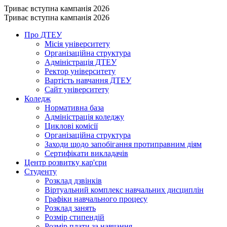
Триває вступна кампанія 2026
Триває вступна кампанія 2026
Про ДТЕУ
Місія університету
Організаційна структура
Адміністрація ДТЕУ
Ректор університету
Вартість навчання ДТЕУ
Сайт університету
Коледж
Нормативна база
Адміністрація коледжу
Циклові комісії
Організаційна структура
Заходи щодо запобігання протиправним діям
Сертифікати викладачів
Центр розвитку кар'єри
Студенту
Розклад дзвінків
Віртуальний комплекс навчальних дисциплін
Графіки навчального процесу
Розклад занять
Розмір стипендій
Розмір плати за навчання