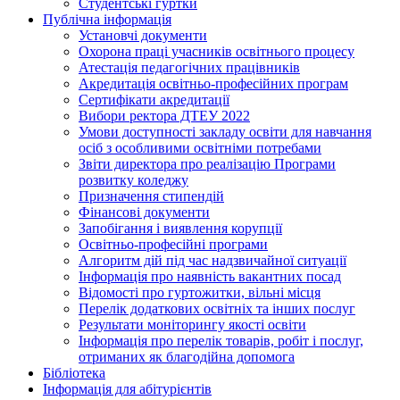
Студентські гуртки
Публічна інформація
Установчі документи
Охорона праці учасників освітнього процесу
Атестація педагогічних працівників
Акредитація освітньо-професійних програм
Сертифікати акредитації
Вибори ректора ДТЕУ 2022
Умови доступності закладу освіти для навчання
осіб з особливими освітніми потребами
Звіти директора про реалізацію Програми
розвитку коледжу
Призначення стипендій
Фінансові документи
Запобігання і виявлення корупції
Освітньо-професійні програми
Алгоритм дій під час надзвичайної ситуації
Інформація про наявність вакантних посад
Відомості про гуртожитки, вільні місця
Перелік додаткових освітніх та інших послуг
Результати моніторингу якості освіти
Інформація про перелік товарів, робіт і послуг,
отриманих як благодійна допомога
Бібліотека
Інформація для абітурієнтів