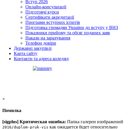
Вступ 2026
Онлайн-консультації
Підготовчі курси
Сертифікати акредитації
Програми вступних іспитів
Підготовка громадян України до вступу у ВНЗ
Показники прийому та обсяг поданих заяв
Накази на зарахування
Телефон довіри
Державні закупівлі
Карта сайту
Контакти та адреса коледжу
×
Помилка
[sigplus] Критическая ошибка:
Папка галереи изображений
как ожидается будет относительно
2016/duplom-pruk-vis