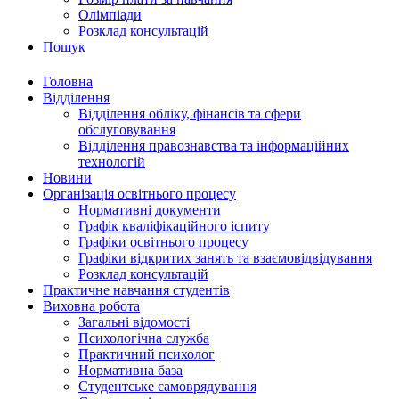
Олімпіади
Розклад консультацій
Пошук
Головна
Відділення
Відділення обліку, фінансів та сфери
обслуговування
Відділення правознавства та інформаційних
технологій
Новини
Організація освітнього процесу
Нормативні документи
Графік кваліфікаційного іспиту
Графіки освітнього процесу
Графіки відкритих занять та взаємовідвідування
Розклад консультацій
Практичне навчання студентів
Виховна робота
Загальні відомості
Психологічна служба
Практичний психолог
Нормативна база
Студентське самоврядування