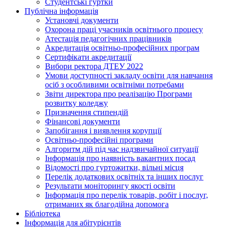
Студентські гуртки
Публічна інформація
Установчі документи
Охорона праці учасників освітнього процесу
Атестація педагогічних працівників
Акредитація освітньо-професійних програм
Сертифікати акредитації
Вибори ректора ДТЕУ 2022
Умови доступності закладу освіти для навчання
осіб з особливими освітніми потребами
Звіти директора про реалізацію Програми
розвитку коледжу
Призначення стипендій
Фінансові документи
Запобігання і виявлення корупції
Освітньо-професійні програми
Алгоритм дій під час надзвичайної ситуації
Інформація про наявність вакантних посад
Відомості про гуртожитки, вільні місця
Перелік додаткових освітніх та інших послуг
Результати моніторингу якості освіти
Інформація про перелік товарів, робіт і послуг,
отриманих як благодійна допомога
Бібліотека
Інформація для абітурієнтів