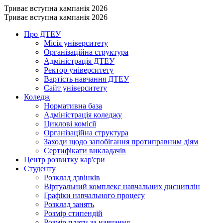
Триває вступна кампанія 2026
Триває вступна кампанія 2026
Про ДТЕУ
Місія університету
Організаційна структура
Адміністрація ДТЕУ
Ректор університету
Вартість навчання ДТЕУ
Сайт університету
Коледж
Нормативна база
Адміністрація коледжу
Циклові комісії
Організаційна структура
Заходи щодо запобігання протиправним діям
Сертифікати викладачів
Центр розвитку кар'єри
Студенту
Розклад дзвінків
Віртуальний комплекс навчальних дисциплін
Графіки навчального процесу
Розклад занять
Розмір стипендій
Розмір плати за навчання