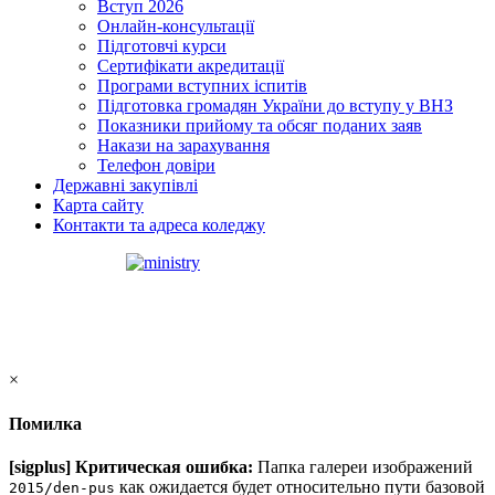
Вступ 2026
Онлайн-консультації
Підготовчі курси
Сертифікати акредитації
Програми вступних іспитів
Підготовка громадян України до вступу у ВНЗ
Показники прийому та обсяг поданих заяв
Накази на зарахування
Телефон довіри
Державні закупівлі
Карта сайту
Контакти та адреса коледжу
×
Помилка
[sigplus] Критическая ошибка:
Папка галереи изображений
как ожидается будет относительно пути базовой
2015/den-pus