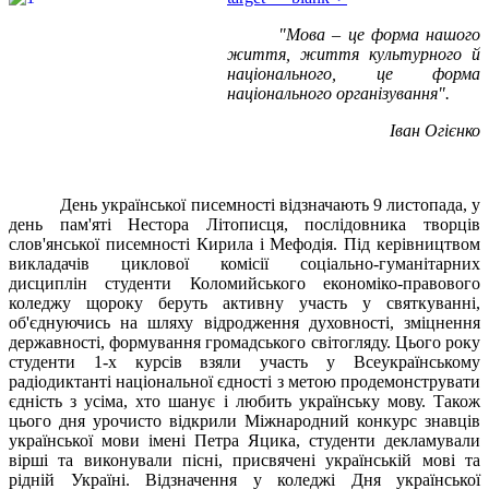
"Мова – це форма нашого
життя, життя культурного й
національного, це форма
національного організування".
Іван Огієнко
День української писемності відзначають 9 листопада, у
день пам'яті Нестора Літописця, послідовника творців
слов'янської писемності Кирила і Мефодія. Під керівництвом
викладачів циклової комісії соціально-гуманітарних
дисциплін студенти Коломийського економіко-правового
коледжу щороку беруть активну участь у святкуванні,
об'єднуючись на шляху відродження духовності, зміцнення
державності, формування громадського світогляду. Цього року
студенти 1-х курсів взяли участь у Всеукраїнському
радіодиктанті національної єдності з метою продемонструвати
єдність з усіма, хто шанує і любить українську мову. Також
цього дня урочисто відкрили Міжнародний конкурс знавців
української мови імені Петра Яцика, студенти декламували
вірші та виконували пісні, присвячені українській мові та
рідній Україні. Відзначення у коледжі Дня української