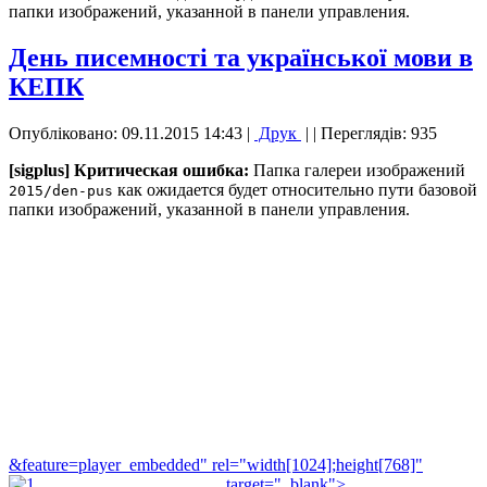
папки изображений, указанной в панели управления.
День писемності та української мови в
КЕПК
Опубліковано: 09.11.2015 14:43
|
Друк
|
| Переглядів: 935
[sigplus] Критическая ошибка:
Папка галереи изображений
как ожидается будет относительно пути базовой
2015/den-pus
папки изображений, указанной в панели управления.
&feature=player_embedded" rel="width[1024];height[768]"
target="_blank">