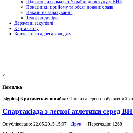
Підготовка громадян України до вступу у ВНЗ
Показники прийому та обсяг поданих заяв
Накази на зарахування
Телефон довіри
Державні закупівлі
Карта сайту
Контакти та адреса коледжу
×
Помилка
[sigplus] Критическая ошибка:
Папка галереи изображений
20
Спартакіада з легкої атлетики серед ВНЗ
Опубліковано: 22.05.2015 15:07
|
Друк
|
| Переглядів: 1268