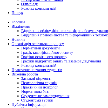
Олімпіади
Розклад консультацій
Пошук
Головна
Відділення
Відділення обліку, фінансів та сфери обслуговуванн
Відділення правознавства та інформаційних технол
Новини
Організація освітнього процесу
Нормативні документи
Графік кваліфікаційного іспиту
Графіки освітнього процесу
Графіки відкритих занять та взаємовідвідування
Розклад консультацій
Практичне навчання студентів
Виховна робота
Загальні відомості
Психологічна служба
Практичний психолог
Нормативна база
Студентське самоврядування
Студентські гуртки
Публічна інформація