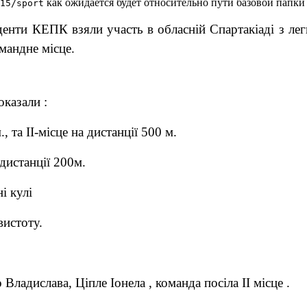
как ожидается будет относительно пути базовой папки
15/sport
енти КЕПК взяли участь в обласній Спартакіаді з легко
омандне місце.
казали :
, та ІІ-місце на дистанції 500 м.
дистанції 200м.
і кулі
вистоту.
ладислава, Ціпле Іонела , команда посіла ІІ місце .