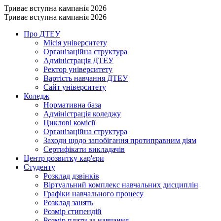
Триває вступна кампанія 2026
Триває вступна кампанія 2026
Про ДТЕУ
Місія університету
Організаційна структура
Адміністрація ДТЕУ
Ректор університету
Вартість навчання ДТЕУ
Сайт університету
Коледж
Нормативна база
Адміністрація коледжу
Циклові комісії
Організаційна структура
Заходи щодо запобігання протиправним діям
Сертифікати викладачів
Центр розвитку кар'єри
Студенту
Розклад дзвінків
Віртуальний комплекс навчальних дисциплін
Графіки навчального процесу
Розклад занять
Розмір стипендій
Розмір плати за навчання