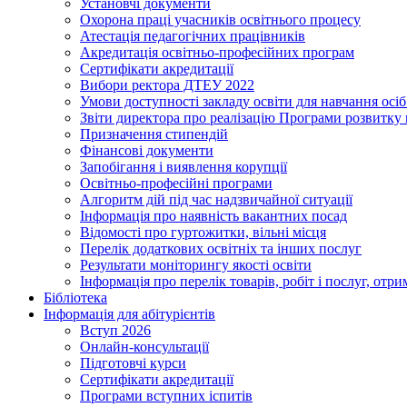
Установчі документи
Охорона праці учасників освітнього процесу
Атестація педагогічних працівників
Акредитація освітньо-професійних програм
Сертифікати акредитації
Вибори ректора ДТЕУ 2022
Умови доступності закладу освіти для навчання осі
Звіти директора про реалізацію Програми розвитку
Призначення стипендій
Фінансові документи
Запобігання і виявлення корупції
Освітньо-професійні програми
Алгоритм дій під час надзвичайної ситуації
Інформація про наявність вакантних посад
Відомості про гуртожитки, вільні місця
Перелік додаткових освітніх та інших послуг
Результати моніторингу якості освіти
Інформація про перелік товарів, робіт і послуг, от
Бібліотека
Інформація для абітурієнтів
Вступ 2026
Онлайн-консультації
Підготовчі курси
Сертифікати акредитації
Програми вступних іспитів