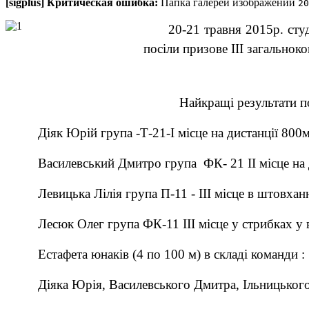
[sigplus] Критическая ошибка:
Папка галереи изображений
20
20-21 травня 2015р. студ
посіли призове ІІІ загальнок
Найкращі результати по
Діяк Юрій група -Т-21-І місце на дистанції 800м.
Василевський Дмитро група ФК- 21 ІІ місце на 
Левицька Лілія група П-11 - ІІІ місце в штовханн
Лесюк Олег група ФК-11 ІІІ місце у стрибках у 
Естафета юнаків (4 по 100 м) в складі команди :
Діяка Юрія, Василевського Дмитра, Ільницького В