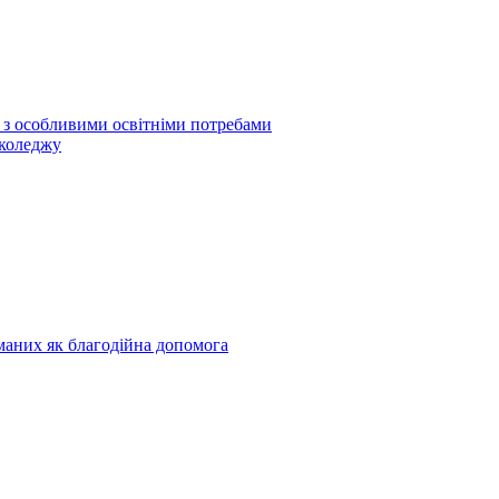
б з особливими освітніми потребами
 коледжу
риманих як благодійна допомога