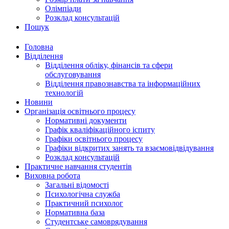
Олімпіади
Розклад консультацій
Пошук
Головна
Відділення
Відділення обліку, фінансів та сфери
обслуговування
Відділення правознавства та інформаційних
технологій
Новини
Організація освітнього процесу
Нормативні документи
Графік кваліфікаційного іспиту
Графіки освітнього процесу
Графіки відкритих занять та взаємовідвідування
Розклад консультацій
Практичне навчання студентів
Виховна робота
Загальні відомості
Психологічна служба
Практичний психолог
Нормативна база
Студентське самоврядування