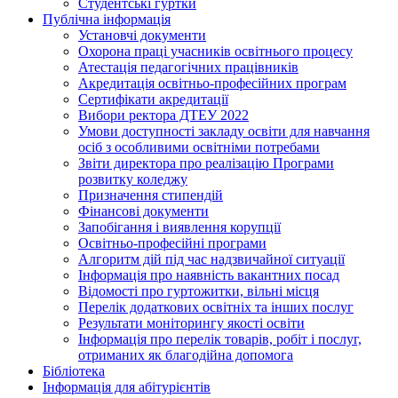
Студентські гуртки
Публічна інформація
Установчі документи
Охорона праці учасників освітнього процесу
Атестація педагогічних працівників
Акредитація освітньо-професійних програм
Сертифікати акредитації
Вибори ректора ДТЕУ 2022
Умови доступності закладу освіти для навчання
осіб з особливими освітніми потребами
Звіти директора про реалізацію Програми
розвитку коледжу
Призначення стипендій
Фінансові документи
Запобігання і виявлення корупції
Освітньо-професійні програми
Алгоритм дій під час надзвичайної ситуації
Інформація про наявність вакантних посад
Відомості про гуртожитки, вільні місця
Перелік додаткових освітніх та інших послуг
Результати моніторингу якості освіти
Інформація про перелік товарів, робіт і послуг,
отриманих як благодійна допомога
Бібліотека
Інформація для абітурієнтів