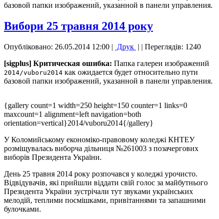
базовой папки изображений, указанной в панели управления.
Вибори 25 травня 2014 року
Опубліковано: 26.05.2014 12:00
|
Друк
|
| Переглядів: 1240
[sigplus] Критическая ошибка:
Папка галереи изображений
как ожидается будет относительно пути
2014/vuboru2014
базовой папки изображений, указанной в панели управления.
{gallery count=1 width=250 height=150 counter=1 links=0
maxcount=1 alignment=left navigation=both
orientation=vertical}2014/vuboru2014{/gallery}
У Коломийському економіко-правовому коледжі КНТЕУ
розміщувалась виборча дільниця №261003 з позачергових
виборів Президента України.
День 25 травня 2014 року розпочався у коледжі урочисто.
Відвідувачів, які прийшли віддати свій голос за майбутнього
Президента України зустрічали тут звуками українських
мелодій, теплими посмішками, привітаннями та запашними
булочками.