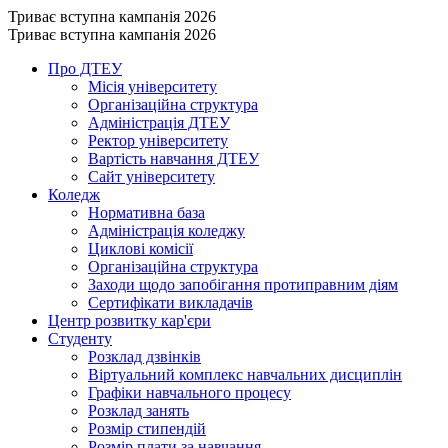
Триває вступна кампанія 2026
Триває вступна кампанія 2026
Про ДТЕУ
Місія університету
Організаційна структура
Адміністрація ДТЕУ
Ректор університету
Вартість навчання ДТЕУ
Сайт університету
Коледж
Нормативна база
Адміністрація коледжу
Циклові комісії
Організаційна структура
Заходи щодо запобігання протиправним діям
Сертифікати викладачів
Центр розвитку кар'єри
Студенту
Розклад дзвінків
Віртуальний комплекс навчальних дисциплін
Графіки навчального процесу
Розклад занять
Розмір стипендій
Розмір плати за навчання