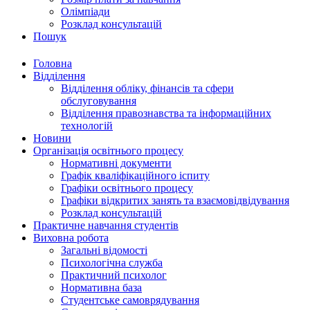
Олімпіади
Розклад консультацій
Пошук
Головна
Відділення
Відділення обліку, фінансів та сфери
обслуговування
Відділення правознавства та інформаційних
технологій
Новини
Організація освітнього процесу
Нормативні документи
Графік кваліфікаційного іспиту
Графіки освітнього процесу
Графіки відкритих занять та взаємовідвідування
Розклад консультацій
Практичне навчання студентів
Виховна робота
Загальні відомості
Психологічна служба
Практичний психолог
Нормативна база
Студентське самоврядування