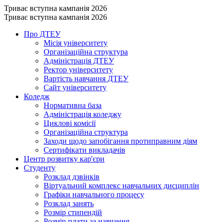
Триває вступна кампанія 2026
Триває вступна кампанія 2026
Про ДТЕУ
Місія університету
Організаційна структура
Адміністрація ДТЕУ
Ректор університету
Вартість навчання ДТЕУ
Сайт університету
Коледж
Нормативна база
Адміністрація коледжу
Циклові комісії
Організаційна структура
Заходи щодо запобігання протиправним діям
Сертифікати викладачів
Центр розвитку кар'єри
Студенту
Розклад дзвінків
Віртуальний комплекс навчальних дисциплін
Графіки навчального процесу
Розклад занять
Розмір стипендій
Розмір плати за навчання