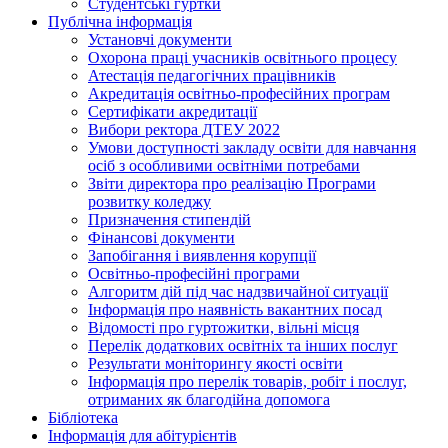
Студентські гуртки
Публічна інформація
Установчі документи
Охорона праці учасників освітнього процесу
Атестація педагогічних працівників
Акредитація освітньо-професійних програм
Сертифікати акредитації
Вибори ректора ДТЕУ 2022
Умови доступності закладу освіти для навчання
осіб з особливими освітніми потребами
Звіти директора про реалізацію Програми
розвитку коледжу
Призначення стипендій
Фінансові документи
Запобігання і виявлення корупції
Освітньо-професійні програми
Алгоритм дій під час надзвичайної ситуації
Інформація про наявність вакантних посад
Відомості про гуртожитки, вільні місця
Перелік додаткових освітніх та інших послуг
Результати моніторингу якості освіти
Інформація про перелік товарів, робіт і послуг,
отриманих як благодійна допомога
Бібліотека
Інформація для абітурієнтів