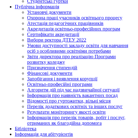
Студентські гуртки
Публічна інформація
Установчі документи
Охорона праці учасників освітнього процесу
Атестація педагогічних працівників
Акредитація освітньо-професійних програм
Сертифікати акредитації
Вибори ректора ДТЕУ 2022
Умови доступності закладу освіти для навчання
осіб з особливими освітніми потребами
Звіти директора про реалізацію Програми
розвитку коледжу
Призначення стипендій
Фінансові документи
Запобігання і виявлення корупції
Освітньо-професійні програми
Алгоритм дій під час надзвичайної ситуації
Інформація про наявність вакантних посад
Відомості про гуртожитки, вільні місця
Перелік додаткових освітніх та інших послуг
Результати моніторингу якості освіти
Інформація про перелік товарів, робіт і послуг,
отриманих як благодійна допомога
Бібліотека
Інформація для абітурієнтів