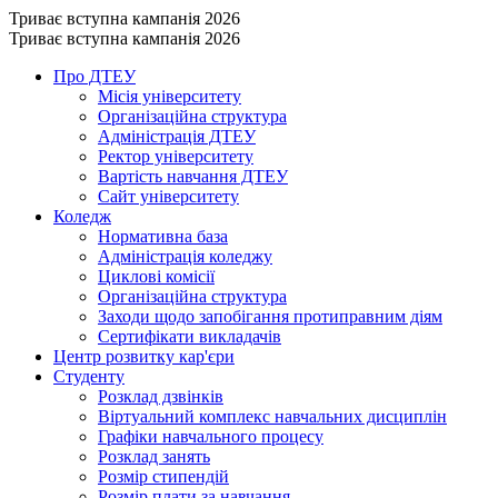
Триває вступна кампанія 2026
Триває вступна кампанія 2026
Про ДТЕУ
Місія університету
Організаційна структура
Адміністрація ДТЕУ
Ректор університету
Вартість навчання ДТЕУ
Сайт університету
Коледж
Нормативна база
Адміністрація коледжу
Циклові комісії
Організаційна структура
Заходи щодо запобігання протиправним діям
Сертифікати викладачів
Центр розвитку кар'єри
Студенту
Розклад дзвінків
Віртуальний комплекс навчальних дисциплін
Графіки навчального процесу
Розклад занять
Розмір стипендій
Розмір плати за навчання