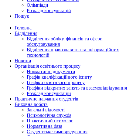
Олімпіади
Розклад консультацій
Пошук
Головна
Відділення
Відділення обліку, фінансів та сфери
обслуговування
Відділення правознавства та інформаційних
технологій
Новини
Організація освітнього процесу
Нормативні документи
Графік кваліфікаційного іспиту
Графіки освітнього процесу
Графіки відкритих занять та взаємовідвідування
Розклад консультацій
Практичне навчання студентів
Виховна робота
Загальні відомості
Психологічна служба
Практичний психолог
Нормативна база
Студентське самоврядування