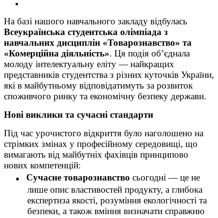
На базі нашого навчального закладу відбулась
Всеукраїнська студентська олімпіада з
навчальних дисциплін «Товарознавство» та
«Комерційна діяльність»
. Ця подія об’єднала
молоду інтелектуальну еліту — найкращих
представників студентства з різних куточків України,
які в майбутньому відповідатимуть за розвиток
споживчого ринку та економічну безпеку держави.
Нові виклики та сучасні стандарти
Під час урочистого відкриття було наголошено на
стрімких змінах у професійному середовищі, що
вимагають від майбутніх фахівців принципово
нових компетенцій:
●
Сучасне товарознавство
сьогодні — це не
лише опис властивостей продукту, а глибока
експертиза якості, розуміння екологічності та
безпеки, а також вміння визначати справжню