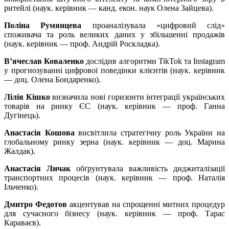
ритейлі (наук. керівник — канд. екон. наук Олена Зайцева).
Поліна Румянцева
проаналізувала «цифровий слід»
споживача та роль великих даних у збільшенні продажів
(наук. керівник — проф. Андрій Роскладка).
В’ячеслав Коваленко
дослідив алгоритми TikTok та Instagram
у прогнозуванні цифрової поведінки клієнтів (наук. керівник
— доц. Олена Бондаренко).
Лілія Кішко
визначила нові горизонти інтеграції українських
товарів на ринку ЄС (наук. керівник — проф. Ганна
Дугінець).
Анастасія Кошова
висвітлила стратегічну роль України на
глобальному ринку зерна (наук. керівник — доц. Марина
Жалдак).
Анастасія Личак
обґрунтувала важливість диджиталізації
транспортних процесів (наук. керівник — проф. Наталія
Ільченко).
Дмитро Федотов
акцентував на спрощенні митних процедур
для сучасного бізнесу (наук. керівник — проф. Тарас
Караваєв).