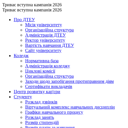
Триває вступна кампанія 2026
Триває вступна кампанія 2026
Про ДТЕУ
Місія університету
Організаційна структура
Адміністрація ДТЕУ
Ректор університету
Вартість навчання ДТЕУ
Сайт університету
Коледж
Нормативна база
Адміністрація коледжу
Циклові комісії
Організаційна структура
Заходи щодо запобігання протиправним діям
Сертифікати викладачів
Центр розвитку кар'єри
Студенту
Розклад дзвінків
Віртуальний комплекс навчальних дисциплін
Графіки навчального процесу
Розклад занять
Розмір стипендій
Розмір плати за навчання