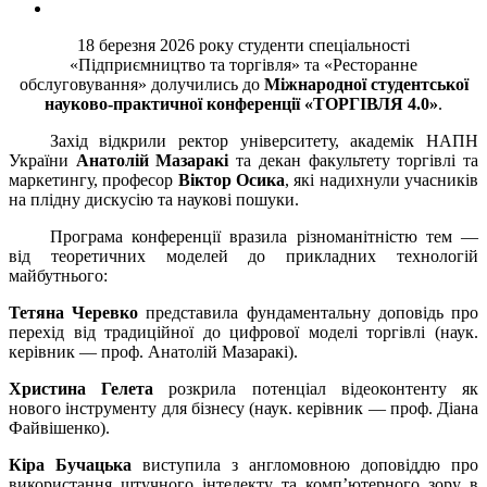
18 березня 2026 року студенти спеціальності
«Підприємництво та торгівля» та «Ресторанне
обслуговування» долучились до
Міжнародної студентської
науково-практичної конференції «ТОРГІВЛЯ 4.0»
.
Захід відкрили ректор університету, академік НАПН
України
Анатолій Мазаракі
та декан факультету торгівлі та
маркетингу, професор
Віктор Осика
, які надихнули учасників
на плідну дискусію та наукові пошуки.
Програма конференції вразила різноманітністю тем —
від теоретичних моделей до прикладних технологій
майбутнього:
Тетяна Черевко
представила фундаментальну доповідь про
перехід від традиційної до цифрової моделі торгівлі (наук.
керівник — проф. Анатолій Мазаракі).
Христина Гелета
розкрила потенціал відеоконтенту як
нового інструменту для бізнесу (наук. керівник — проф. Діана
Файвішенко).
Кіра Бучацька
виступила з англомовною доповіддю про
використання штучного інтелекту та комп’ютерного зору в