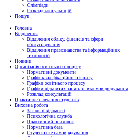
Олімпіади
Розклад консультацій
Пошук
Головна
Відділення
Відділення обліку, фінансів та сфери
обслуговування
Відділення правознавства та інформаційних
технологій
Новини
Організація освітнього процесу
Нормативні документи
Графік кваліфікаційного іспиту
Графіки освітнього процесу
Графіки відкритих занять та взаємовідвідування
Розклад консультацій
Практичне навчання студентів
Виховна робота
Загальні відомості
Психологічна служба
Практичний психолог
Нормативна база
Студентське самоврядування