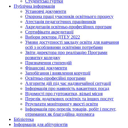
Студентські гуртки
Публічна інформація
Установчі документи
Охорона праці учасників освітнього процесу
Атестація педагогічних працівників
Акредитація освітньо-професійних програм
Сертифікати акредитації
Вибори ректора ДТЕУ 2022
Умови доступності закладу освіти для навчання
осіб з особливими освітніми потребами
Звіти директора про реалізацію Програми
розвитку коледжу
Призначення стипендій
Фінансові документи
Запобігання і виявлення корупції
Освітньо-професійні програми
Алгоритм дій під час надзвичайної ситуації
Інформація про наявність вакантних посад
Відомості про гуртожитки, вільні місця
Перелік додаткових освітніх та інших послуг
Результати моніторингу якості освіти
Інформація про перелік товарів, робіт і послуг,
отриманих як благодійна допомога
Бібліотека
Інформація для абітурієнтів