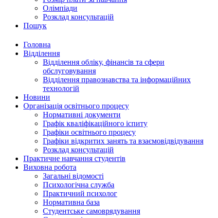
Олімпіади
Розклад консультацій
Пошук
Головна
Відділення
Відділення обліку, фінансів та сфери
обслуговування
Відділення правознавства та інформаційних
технологій
Новини
Організація освітнього процесу
Нормативні документи
Графік кваліфікаційного іспиту
Графіки освітнього процесу
Графіки відкритих занять та взаємовідвідування
Розклад консультацій
Практичне навчання студентів
Виховна робота
Загальні відомості
Психологічна служба
Практичний психолог
Нормативна база
Студентське самоврядування