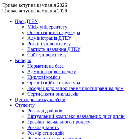
Триває вступна кампанія 2026
Триває вступна кампанія 2026
Про ДТЕУ
Місія університету
Організаційна структура
Адміністрація ДТЕУ
Ректор університету
Вартість навчання ДТЕУ
Сайт університету
Коледж
Нормативна база
Адміністрація коледжу
Циклові комісії
Організаційна структура
Заходи щодо запобігання протиправним діям
Сертифікати викладачів
Центр розвитку кар'єри
Студенту
Розклад дзвінків
Віртуальний комплекс навчальних дисциплін
Графіки навчального процесу
Розклад занять
Розмір стипендій
Розмір плати за навчання