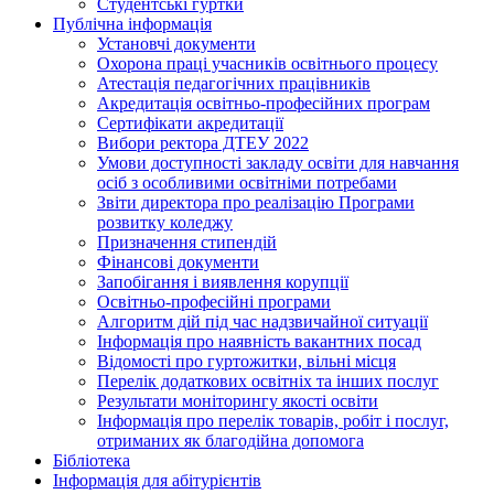
Студентські гуртки
Публічна інформація
Установчі документи
Охорона праці учасників освітнього процесу
Атестація педагогічних працівників
Акредитація освітньо-професійних програм
Сертифікати акредитації
Вибори ректора ДТЕУ 2022
Умови доступності закладу освіти для навчання
осіб з особливими освітніми потребами
Звіти директора про реалізацію Програми
розвитку коледжу
Призначення стипендій
Фінансові документи
Запобігання і виявлення корупції
Освітньо-професійні програми
Алгоритм дій під час надзвичайної ситуації
Інформація про наявність вакантних посад
Відомості про гуртожитки, вільні місця
Перелік додаткових освітніх та інших послуг
Результати моніторингу якості освіти
Інформація про перелік товарів, робіт і послуг,
отриманих як благодійна допомога
Бібліотека
Інформація для абітурієнтів