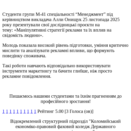
Студенти групи М-41 спеціальності “Менеджмент” під
керівництвом викладача Алли Онищук 25 листопада 2025
року презентували свої дослідницькі проєкти на
тему: «Маніпулятивні стратегії реклами та їх вплив на
свідомість людини».
Молодь показала високий рівень підготовки, уміння критично
мислити та аналізувати рекламні впливи, що формують
поведінку споживача.
Такі роботи навчають відповідально використовувати
інструменти маркетингу та бачити глибше, ніж просто
рекламне повідомлення.
Пишаємось нашими студентами та їхнім прагненням до
професійного зростання!
1
1
1
1
1
1
1
1
1
1
Рейтинг 5.00 [3 Голоса (ов)]
Відокремлений структурний підрозділ "Коломийський
економіко-правовий фаховий коледж Державного