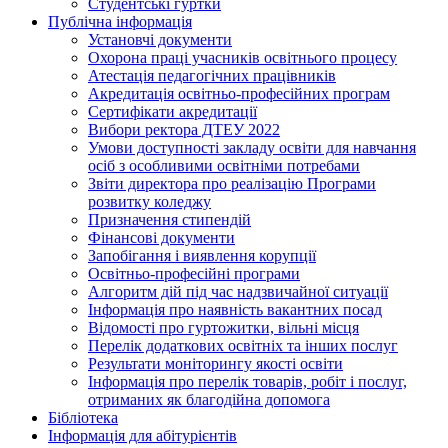
Студентські гуртки
Публічна інформація
Установчі документи
Охорона праці учасників освітнього процесу
Атестація педагогічних працівників
Акредитація освітньо-професійних програм
Сертифікати акредитації
Вибори ректора ДТЕУ 2022
Умови доступності закладу освіти для навчання
осіб з особливими освітніми потребами
Звіти директора про реалізацію Програми
розвитку коледжу
Призначення стипендій
Фінансові документи
Запобігання і виявлення корупції
Освітньо-професійні програми
Алгоритм дій під час надзвичайної ситуації
Інформація про наявність вакантних посад
Відомості про гуртожитки, вільні місця
Перелік додаткових освітніх та інших послуг
Результати моніторингу якості освіти
Інформація про перелік товарів, робіт і послуг,
отриманих як благодійна допомога
Бібліотека
Інформація для абітурієнтів