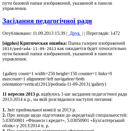
пути базовой папки изображений, указанной в панели
управления.
Засідання педагогічної ради
Опубліковано: 11.09.2013 15:39
|
Друк
|
| Переглядів: 1472
[sigplus] Критическая ошибка:
Папка галереи изображений
как ожидается будет относительно
2013/pedrada-11-09-2013
пути базовой папки изображений, указанной в панели
управления.
{gallery count=1 width=250 height=150 counter=1 links=0
maxcount=1 alignment=left navigation=both
orientation=vertical}2013/pedrada-11-09-2013{/gallery}
11 вересня 2013 р.
відбулось 1-ше засідання педагогічної ради
2013-2014 н.р., на якій розглядалися наступні питання:
1.
Звіт приймальної комісії за 2013 р.
2.
Про заходи щодо підготовки до акредитації спеціальностей:
5.03050801 «Фінанси і кредит», 5.03050901 «Бухгалтерський
облік» у 2013/2014 н. р.
3.
Про заходи щодо підвищення ефективності