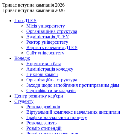
Триває вступна кампанія 2026
Триває вступна кампанія 2026
Про ДТЕУ
Місія університету
Організаційна структура
Адміністрація ДТЕУ
Ректор університету
Вартість навчання ДТЕУ
Сайт університету
Коледж
Нормативна база
Адміністрація коледжу
Циклові комісії
Організаційна структура
Заходи щодо запобігання протиправним діям
Сертифікати викладачів
Центр розвитку кар'єри
Студенту
Розклад дзвінків
Віртуальний комплекс навчальних дисциплін
Графіки навчального процесу
Розклад занять
Розмір стипендій
Розмір плати за навчання