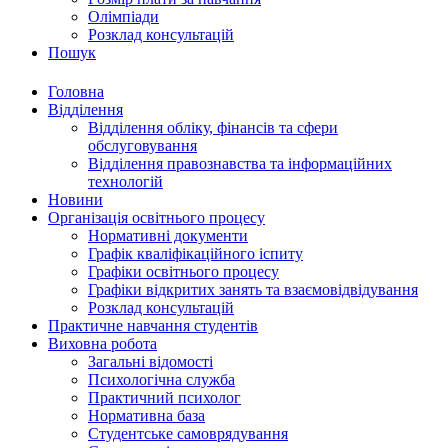
Олімпіади
Розклад консультацій
Пошук
Головна
Відділення
Відділення обліку, фінансів та сфери
обслуговування
Відділення правознавства та інформаційних
технологій
Новини
Організація освітнього процесу
Нормативні документи
Графік кваліфікаційного іспиту
Графіки освітнього процесу
Графіки відкритих занять та взаємовідвідування
Розклад консультацій
Практичне навчання студентів
Виховна робота
Загальні відомості
Психологічна служба
Практичний психолог
Нормативна база
Студентське самоврядування