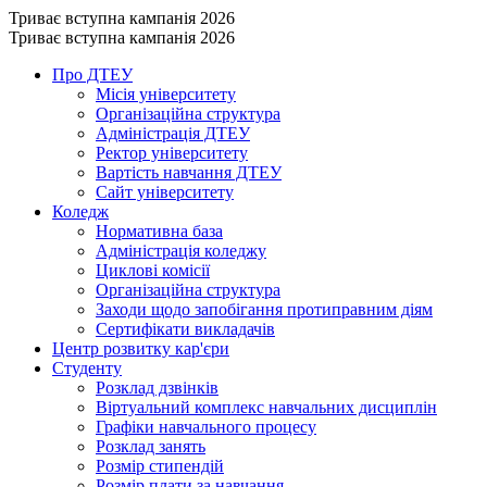
Триває вступна кампанія 2026
Триває вступна кампанія 2026
Про ДТЕУ
Місія університету
Організаційна структура
Адміністрація ДТЕУ
Ректор університету
Вартість навчання ДТЕУ
Сайт університету
Коледж
Нормативна база
Адміністрація коледжу
Циклові комісії
Організаційна структура
Заходи щодо запобігання протиправним діям
Сертифікати викладачів
Центр розвитку кар'єри
Студенту
Розклад дзвінків
Віртуальний комплекс навчальних дисциплін
Графіки навчального процесу
Розклад занять
Розмір стипендій
Розмір плати за навчання