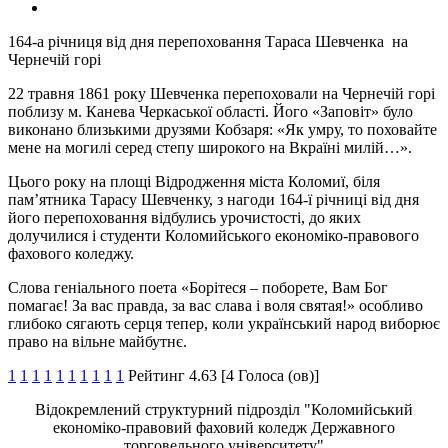
164-а річниця від дня перепоховання Тараса Шевченка на
Чернечій горі
22 травня 1861 року Шевченка перепоховали на Чернечій горі
поблизу м. Канева Черкаської області. Його «Заповіт» було
виконано близькими друзями Кобзаря: «Як умру, то поховайте
мене на могилі серед степу широкого на Вкраїні милій…».
Цього року на площі Відродження міста Коломиї, біля
пам’ятника Тарасу Шевченку, з нагоди 164-ї річниці від дня
його перепоховання відбулись урочистості, до яких
долучилися і студенти Коломийського економіко-правового
фахового коледжу.
Слова геніального поета «Борітеся – поборете, Вам Бог
помагає! За вас правда, за вас слава і воля святая!» особливо
глибоко сягають серця тепер, коли український народ виборює
право на вільне майбутнє.
1
1
1
1
1
1
1
1
1
1
Рейтинг 4.63 [4 Голоса (ов)]
Відокремлений структурний підрозділ "Коломийський
економіко-правовий фаховий коледж Державного
торговельного університету"