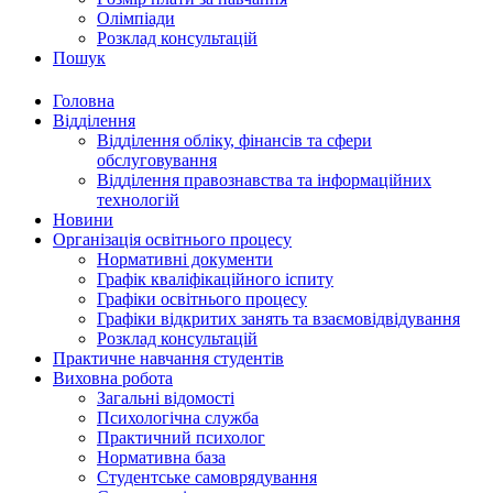
Олімпіади
Розклад консультацій
Пошук
Головна
Відділення
Відділення обліку, фінансів та сфери
обслуговування
Відділення правознавства та інформаційних
технологій
Новини
Організація освітнього процесу
Нормативні документи
Графік кваліфікаційного іспиту
Графіки освітнього процесу
Графіки відкритих занять та взаємовідвідування
Розклад консультацій
Практичне навчання студентів
Виховна робота
Загальні відомості
Психологічна служба
Практичний психолог
Нормативна база
Студентське самоврядування