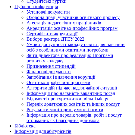
Студентські гуртки
Публічна інформація
Установчі документи
Охорона праці учасників освітнього процесу
Атестація педагогічних працівників
Акредитація освітньо-професійних програм
Сертифікати акредитації
Вибори ректора ДТЕУ 2022
Умови доступності закладу освіти для навчання
осіб з особливими освітніми потребами
Звіти директора про реалізацію Програми
розвитку коледжу
Призначення стипендій
Фінансові документи
Запобігання і виявлення корупції
Освітньо-професійні програми
Алгоритм дій під час надзвичайної ситуації
Інформація про наявність вакантних посад
Відомості про гуртожитки, вільні місця
Перелік додаткових освітніх та інших послуг
Результати моніторингу якості освіти
Інформація про перелік товарів, робіт і послуг,
отриманих як благодійна допомога
Бібліотека
Інформація для абітурієнтів